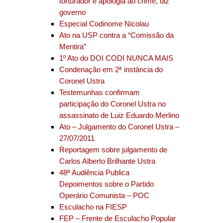
torturador é apologia ao crime, diz
governo
Especial Codinome Nicolau
Ato na USP contra a “Comissão da
Mentira”
1º Ato do DOI CODI NUNCA MAIS
Condenação em 2ª instância do
Coronel Ustra
Testemunhas confirmam
participação do Coronel Ustra no
assassinato de Luiz Eduardo Merlino
Ato – Julgamento do Coronel Ustra –
27/07/2011
Reportagem sobre julgamento de
Carlos Alberto Brilhante Ustra
48ª Audiência Publica
Depoimentos sobre o Partido
Operário Comunista – POC
Esculacho na FIESP
FEP – Frente de Esculacho Popular