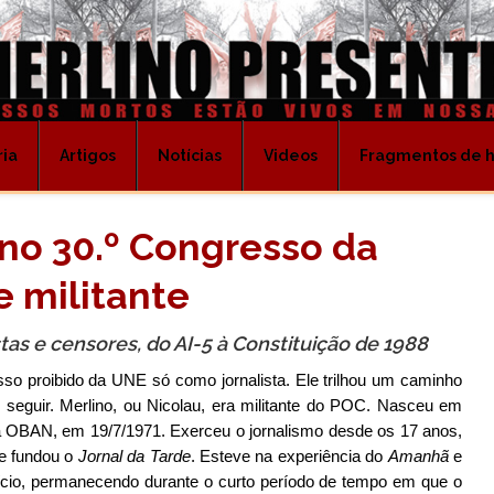
ria
Artigos
Notícias
Videos
Fragmentos de hi
no 30.º Congresso da
e militante
tas e censores, do AI-5 à Constituição de 1988
so proibido da UNE só como jornalista. Ele trilhou um caminho
seguir. Merlino, ou Nicolau, era militante do POC. Nasceu em
a OBAN, em 19/7/1971. Exerceu o jornalismo desde os 17 anos,
ue fundou o
Jornal
da Tarde
. Esteve na experiência do
Amanhã
e
cio, permanecendo durante o curto período de tempo em que o