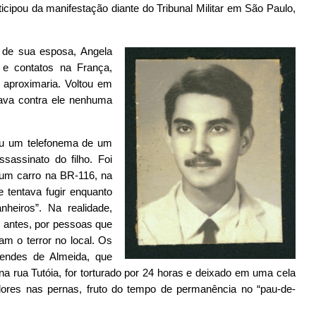
ticipou da manifestação diante do Tribunal Militar em São Paulo,
de sua esposa, Angela
e contatos na França,
 aproximaria. Voltou em
sava contra ele nenhuma
beu um telefonema de um
assinato do filho. Foi
 um carro na BR-116, na
e tentava fugir enquanto
nheiros”. Na realidade,
s antes, por pessoas que
am o terror no local. Os
Mendes de Almeida, que
a rua Tutóia, for torturado por 24 horas e deixado em uma cela
 dores nas pernas, fruto do tempo de permanência no “pau-de-