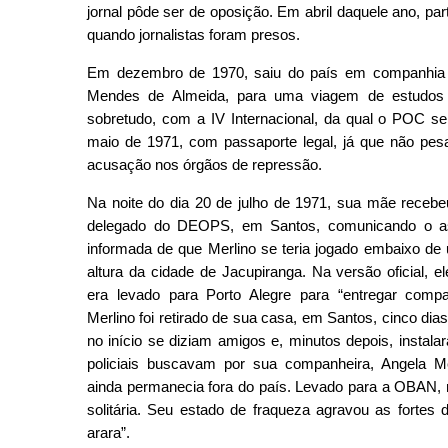
jornal pôde ser de oposição. Em abril daquele ano, par
quando jornalistas foram presos.
Em dezembro de 1970, saiu do país em companhia 
Mendes de Almeida, para uma viagem de estudos 
sobretudo, com a IV Internacional, da qual o POC se
maio de 1971, com passaporte legal, já que não pe
acusação nos órgãos de repressão.
Na noite do dia 20 de julho de 1971, sua mãe rece
delegado do DEOPS, em Santos, comunicando o ass
informada de que Merlino se teria jogado embaixo de
altura da cidade de Jacupiranga. Na versão oficial, el
era levado para Porto Alegre para “entregar compa
Merlino foi retirado de sua casa, em Santos, cinco dia
no início se diziam amigos e, minutos depois, instalar
policiais buscavam por sua companheira, Angela 
ainda permanecia fora do país. Levado para a OBAN, n
solitária. Seu estado de fraqueza agravou as fortes
arara”.