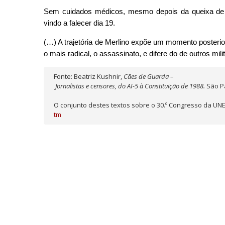
Sem cuidados médicos, mesmo depois da queixa de c
vindo a falecer dia 19.
(…) A trajetória de Merlino expõe um momento posteri
o mais radical, o assassinato, e difere do de outros mil
Fonte: Beatriz Kushnir, 
Cães de Guarda –

 Jornalistas e censores, do AI-5 à Constituição de 1988. 
São Pa
O conjunto destes textos sobre o 30.º Congresso da UNE
tm